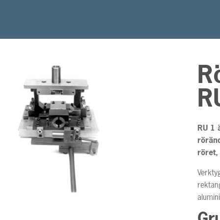
R
R
RU 1 ä
röränd
röret,
Verkty
rektang
alumin
Gr