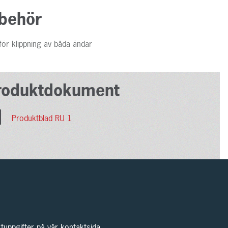
lbehör
 för klippning av båda ändar
roduktdokument
Produktblad RU 1
tuppgifter på vår kontaktsida.