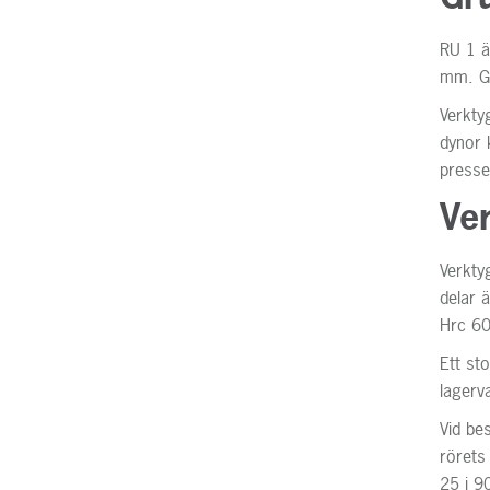
RU 1 ä
mm. Gr
Verkty
dynor 
presse
Ve
Verkty
delar ä
Hrc 60
Ett st
lagerv
Vid be
rörets
25 i 9