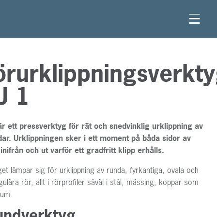
örurklippningsverkt
U 1
r ett pressverktyg för rät och snedvinklig urklippning av
ar. Urklippningen sker i ett moment på båda sidor av
 inifrån och ut varför ett gradfritt klipp erhålls.
get lämpar sig för urklippning av runda, fyrkantiga, ovala och
ulära rör, allt i rörprofiler såväl i stål, mässing, koppar som
ium.
undverktyg