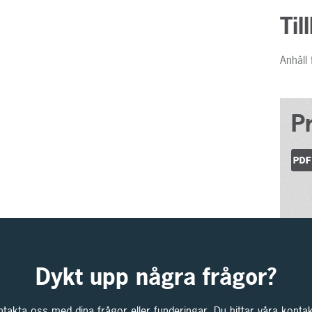
Til
Anhåll
P
Dykt upp några frågor?
ntakta oss med dina frågor eller funderingar. Du hittar våra kontak