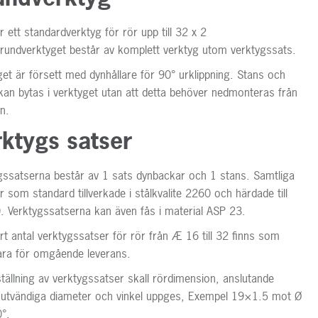
r ett standardverktyg för rör upp till 32 x 2
undverktyget består av komplett verktyg utom verktygssats.
get är försett med dynhållare för 90
°
urklippning. Stans och
kan bytas i verktyget utan att detta behöver nedmonteras från
n.
rktygs satser
gssatserna består av 1 sats dynbackar och 1 stans. Samtliga
r som standard tillverkade i stålkvalite 2260 och härdade till
. Verktygssatserna kan även fås i material ASP 23.
ort antal verktygssatser för rör från
Æ
16 till 32 finns som
ara för omgående leverans.
ställning av verktygssatser skall rördimension, anslutande
 utvändiga diameter och vinkel uppges, Exempel 19×1.5 mot
Ø
0
°.