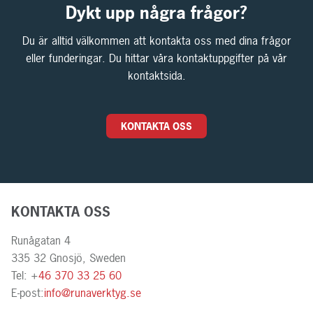
Dykt upp några frågor?
Du är alltid välkommen att kontakta oss med dina frågor
eller funderingar. Du hittar våra kontaktuppgifter på vår
kontaktsida.
KONTAKTA OSS
KONTAKTA OSS
Runågatan 4
335 32 Gnosjö, Sweden
Tel: +
46 370 33 25 60
E-post:
info@runaverktyg.se