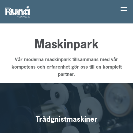
Hem
Verktygstillverkning
Standardverktyg
Prototyper
Legotillverkning
Maskinpark
Runå
Kontakt
Verktygs
Maskinpark
Konstruktion
RH
Trådgnistning
Pressar
AB
1A
Produktion
5
Fräsmaskiner
Verksamhetspolicy
RH
axlig
Vår moderna maskinpark tillsammans med vår
3A
bearbetning
Inköp
Planslipar
kompetens och erfarenhet gör oss till en komplett
partner.
RU
Höghastighetsbearbetning
Montering
Trådgnistmaskiner
1
Fleroperationsmaskiner
Provkörning
RU
1DB
RU
2B
Trådgnistmaskiner
RU
3