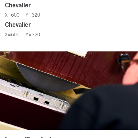
Chevalier
UN
X=600 Y=320
3S
Chevalier
X=600 Y=320